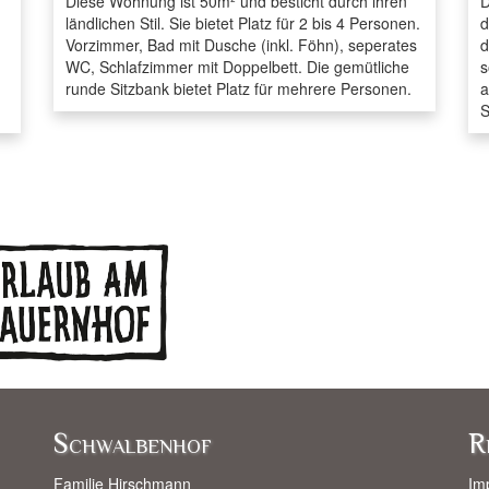
Diese Wohnung ist 50m² und besticht durch ihren
D
ländlichen Stil. Sie bietet Platz für 2 bis 4 Personen.
d
Vorzimmer, Bad mit Dusche (inkl. Föhn), seperates
d
WC, Schlafzimmer mit Doppelbett. Die gemütliche
s
runde Sitzbank bietet Platz für mehrere Personen.
a
S
Schwalbenhof
R
Familie Hirschmann
Im